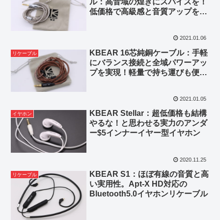
ル：高音域の煌きにスパイスを！
低価格で高級感と音質アップを実
現するリケーブル
2021.01.06
KBEAR 16芯純銅ケーブル：手軽
リケーブル
にバランス接続と全域パワーアッ
プを実現！軽量で持ち運びも便利
なリケーブル
2021.01.05
KBEAR Stellar：超低価格も結構
イヤホン
やるな！と思わせる実力のアンダ
ー$5インナーイヤー型イヤホン
2020.11.25
KBEAR S1：ほぼ有線の音質と高
リケーブル
い実用性。Apt-X HD対応の
Bluetooth5.0イヤホンリケーブル