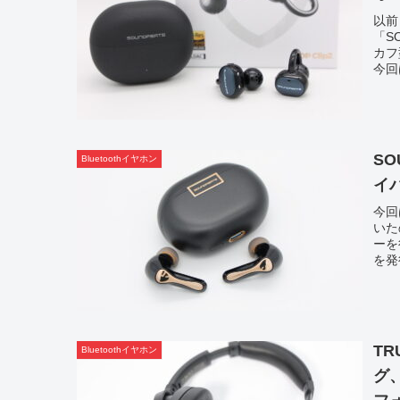
以前
「S
カフ
今回
SO
Bluetoothイヤホン
イ
今回
いた
ーを
を発
TR
Bluetoothイヤホン
グ