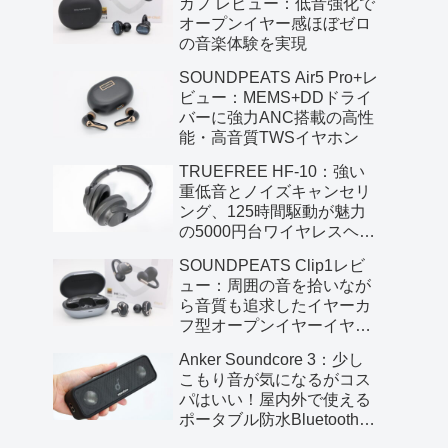
カフ レビュー：低音強化で
オープンイヤー感ほぼゼロ
の音楽体験を実現
SOUNDPEATS Air5 Pro+レ
ビュー：MEMS+DDドライ
バーに強力ANC搭載の高性
能・高音質TWSイヤホン
TRUEFREE HF-10：強い
重低音とノイズキャンセリ
ング、125時間駆動が魅力
の5000円台ワイヤレスヘッ
ドフォン
SOUNDPEATS Clip1レビ
ュー：周囲の音を拾いなが
ら音質も追求したイヤーカ
フ型オープンイヤーイヤホ
ン
Anker Soundcore 3：少し
こもり音が気になるがコス
パはいい！屋内外で使える
ポータブル防水Bluetoothス
ピーカー【レビュー】