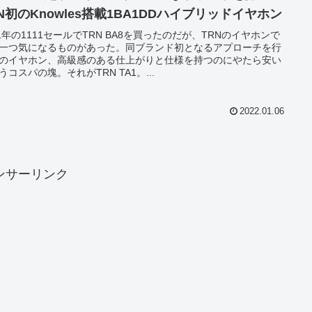
N初のKnowles搭載1BA1DDハイブリッドイヤホン
21年の1111セールでTRN BA8を買ったのだが、TRNのイヤホンで
一つ気になるものがあった。同ブランド初となるアプローチを行
のイヤホン、高級感のある仕上がりと仕様を持つのにやたら安い
うコスパの塊。それがTRN TA1。...
2022.01.06
ンサーリンク