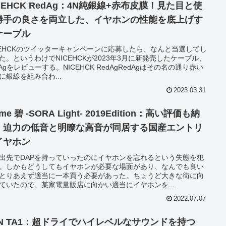
CEHCK RedAg：4N純銀線+赤布皮膜！見た目と使
勝手の良さを両立した、イヤホンの性能を底上げす
ケーブル
CEHCKのツイッターキャンペーンに応募したら、なんと当選してし
た。というわけでNICEHCKが2023年3月に新発売したケーブル、
dAgをレビューする。NICEHCK RedAgRedAgはその名の通り赤い
に銀線を組み合わ...
2023.03.31
time 碧 -SORA Light- 2019Edition：高い評価も納
！迫力の低音と明瞭な高音が同居する国産エントリ
イヤホン
出先でDAPを持っていったのにイヤホンを忘れるという失態を犯
。しかもどうしてもイヤホンが必要な場面があり、なんでも良い
とりあえず適当に一本買う必要があった。ちょうど大きな街に向
ていたので、某家電量販店に向かい適当にイヤホンを...
2022.07.07
RN TA1：超ドライでハイレベルなサウンドを持つ