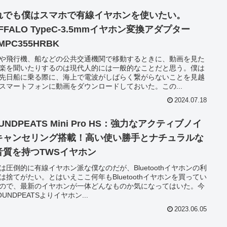
れでも僕はスマホで有線イヤホンを使いたい。
FFALO TypeC-3.5mmイヤホン変換アダプター
MPC355HRBK
や飛行機、船などの公共交通機関で移動するときに、動画を見た
楽を聞いたりするのは現代人的には一般的なことだと思う。僕は
先日船に乗る際に、海上で電波がしばらく繋がらないことを見越
スマートフォンに動画をダウンロードしておいた。この...
2024.07.18
UNDPEATS Mini Pro HS：強力なアクティブノイ
キャンセリング搭載！高い使い勝手とナチュラルな
音質を持つTWSイヤホン
は圧倒的に有線イヤホン派な僕なのだが、Bluetoothイヤホンの利
は捨てがたい。とはいえここ何年もBluetoothイヤホンを買ってい
ので、最新のイヤホンが一体どんなものか気になってはいた。今
OUNDPEATSよりイヤホン...
2023.06.05