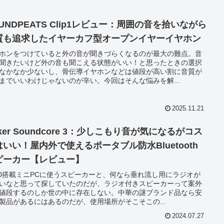
UNDPEATS Clip1レビュー：周囲の音を拾いながら
質も追求したイヤーカフ型オープンイヤーイヤホン
ホンをつけていると外の音が聞きづらくなるのが最大の難点。音
聞きたいけど外の音も聞こえる状態がいい！と思ったときの選択
なかなか少ないし、骨伝導イヤホンなどは値段が高い割に音質が
までいいわけじゃないのが辛い。今回はそんな悩みを解...
2025.11.21
ker Soundcore 3：少しこもり音が気になるがコス
はいい！屋内外で使えるポータブル防水Bluetooth
ピーカー【レビュー】
00搭載ミニPCに使うスピーカーと、何なら垂れ流し用にラジオが
いなと思って探していたのだが、ラジオ付きスピーカーって案外
値段するのしか世の中に存在しない。中華の謎ブランド品なら安
製品があるにはあるのだが、使用場所がそこそこの...
2024.07.27