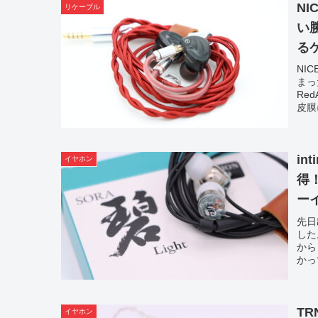
NI
リケーブル
い
る
NI
まっ
Re
皮膜
in
イヤホン
得
ー
先日
した
から
かっ
T
イヤホン