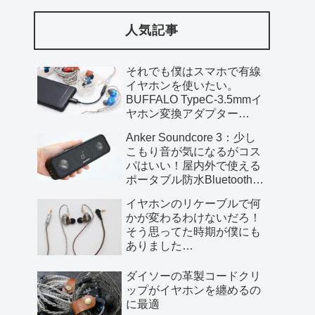
人気記事
それでも僕はスマホで有線
イヤホンを使いたい。
BUFFALO TypeC-3.5mmイ
ヤホン変換アダプター
BSMPC355HRBK
Anker Soundcore 3：少し
こもり音が気になるがコス
パはいい！屋内外で使える
ポータブル防水Bluetoothス
ピーカー【レビュー】
イヤホンのリケーブルで何
かが変わるわけないだろ！
そう思ってた時期が僕にも
ありました…
ダイソーの革製コードクリ
ップがイヤホンを纏めるの
に最適