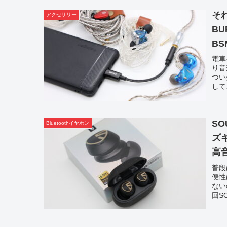
そ
アクセサリー
BU
BS
電車
り音
つい
して
SO
Bluetoothイヤホン
ズ
高
普段
便性
ない
回S