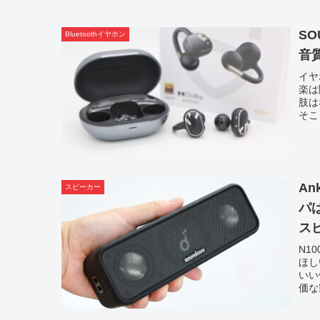
SO
Bluetoothイヤホン
音
イヤ
楽は
肢は
そこ
An
スピーカー
パ
ス
N1
ほし
いい
価な