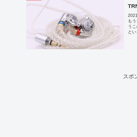
TR
20
もう
うこ
とい
スポ