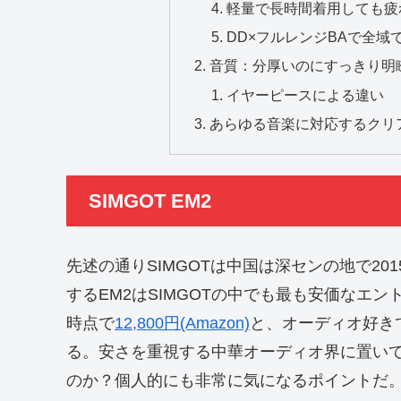
軽量で長時間着用しても疲
DD×フルレンジBAで全域
音質：分厚いのにすっきり明
イヤーピースによる違い
あらゆる音楽に対応するクリ
SIMGOT EM2
先述の通りSIMGOTは中国は深センの地で2
するEM2はSIMGOTの中でも最も安価なエン
時点で
12,800円(Amazon)
と、オーディオ好き
る。安さを重視する中華オーディオ界に置い
のか？個人的にも非常に気になるポイントだ