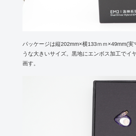
パッケージは縦202mm×横133ｍｍ×49m
うな大きいサイズ。黒地にエンボス加工でイ
画す。