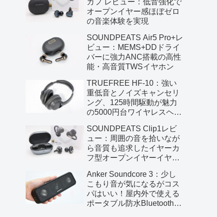
カフ レビュー：低音強化で
オープンイヤー感ほぼゼロ
の音楽体験を実現
SOUNDPEATS Air5 Pro+レ
ビュー：MEMS+DDドライ
バーに強力ANC搭載の高性
能・高音質TWSイヤホン
TRUEFREE HF-10：強い
重低音とノイズキャンセリ
ング、125時間駆動が魅力
の5000円台ワイヤレスヘッ
ドフォン
SOUNDPEATS Clip1レビ
ュー：周囲の音を拾いなが
ら音質も追求したイヤーカ
フ型オープンイヤーイヤホ
ン
Anker Soundcore 3：少し
こもり音が気になるがコス
パはいい！屋内外で使える
ポータブル防水Bluetoothス
ピーカー【レビュー】